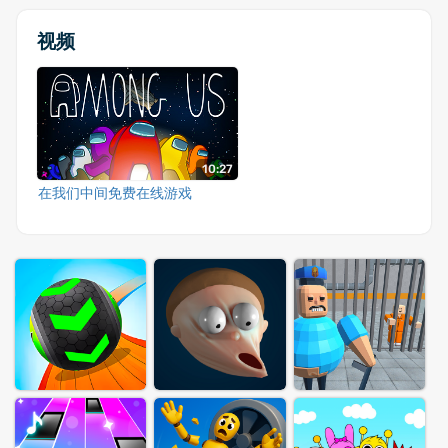
视频
10:27
在我们中间免费在线游戏