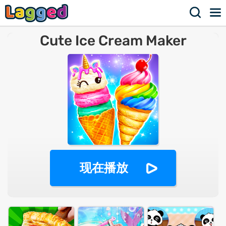
Cute Ice Cream Maker
现在播放