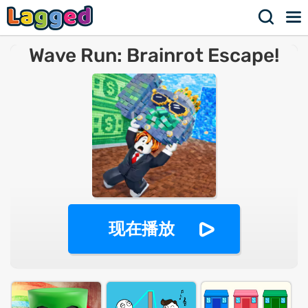
Wave Run: Brainrot Escape!
现在播放