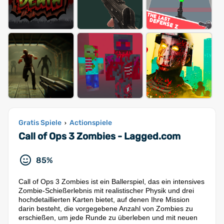
Gratis Spiele
Actionspiele
›
Call of Ops 3 Zombies - Lagged.com
85%
Call of Ops 3 Zombies ist ein Ballerspiel, das ein intensives
Zombie-Schießerlebnis mit realistischer Physik und drei
hochdetaillierten Karten bietet, auf denen Ihre Mission
darin besteht, die vorgegebene Anzahl von Zombies zu
erschießen, um jede Runde zu überleben und mit neuen