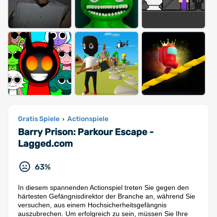
Gratis Spiele
Actionspiele
›
Barry Prison: Parkour Escape -
Lagged.com
63%
In diesem spannenden Actionspiel treten Sie gegen den
härtesten Gefängnisdirektor der Branche an, während Sie
versuchen, aus einem Hochsicherheitsgefängnis
auszubrechen. Um erfolgreich zu sein, müssen Sie Ihre