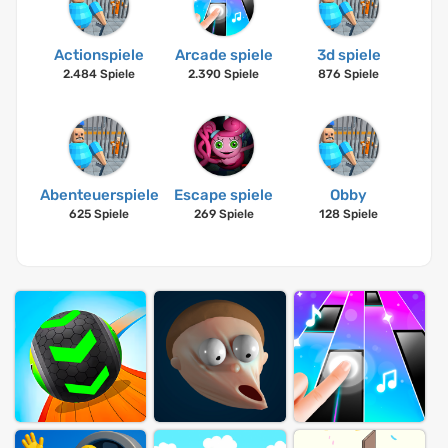
Actionspiele
Arcade spiele
3d spiele
2.484 Spiele
2.390 Spiele
876 Spiele
Abenteuerspiele
Escape spiele
Obby
625 Spiele
269 Spiele
128 Spiele