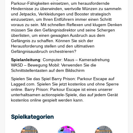
Parkour-Fähigkeiten einsetzen, um herausfordernde
Hindernisse zu überwinden, wertvolle Münzen zu sammeln
und Jetpacks, Verkleidungen und Booster strategisch
einzusetzen, um Ihren Entführern immer einen Schritt
voraus zu sein. Mit schnellen Reflexen und klugem Denken
müssen Sie den Gefängnisdirektor und seine Schergen
überlisten, um einen gewagten Ausbruch aus dem
Gefängnis zu schaffen. Können Sie sich der
Herausforderung stellen und den ultimativen
Gefängnisausbruch orchestrieren?
Spielanleitung
: Computer: Maus – Kameradrehung
WASD – Bewegung Mobil: Verwenden Sie die
Schnittstellentasten auf dem Bildschirm
Spielen Sie das Spiel Barry Prison: Parkour Escape auf
Lagged.com. Spielen Sie jetzt kostenlos und ohne Sperre
online. Barry Prison: Parkour Escape ist eines unserer
unterhaltsamen actionspiele-Spiele, das auf jedem Gerät
kostenlos online gespielt werden kann.
Spielkategorien