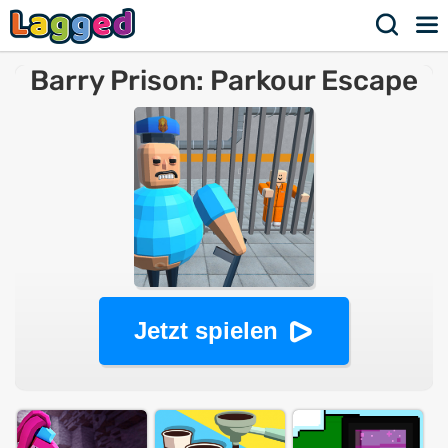
Barry Prison: Parkour Escape
Jetzt spielen