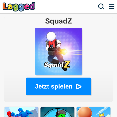
SquadZ
Jetzt spielen