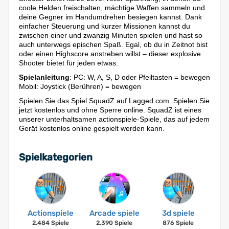
coole Helden freischalten, mächtige Waffen sammeln und
deine Gegner im Handumdrehen besiegen kannst. Dank
einfacher Steuerung und kurzer Missionen kannst du
zwischen einer und zwanzig Minuten spielen und hast so
auch unterwegs epischen Spaß. Egal, ob du in Zeitnot bist
oder einen Highscore anstreben willst – dieser explosive
Shooter bietet für jeden etwas.
Spielanleitung
: PC: W, A, S, D oder Pfeiltasten = bewegen
Mobil: Joystick (Berühren) = bewegen
Spielen Sie das Spiel SquadZ auf Lagged.com. Spielen Sie
jetzt kostenlos und ohne Sperre online. SquadZ ist eines
unserer unterhaltsamen actionspiele-Spiele, das auf jedem
Gerät kostenlos online gespielt werden kann.
Spielkategorien
Actionspiele
Arcade spiele
3d spiele
2.484 Spiele
2.390 Spiele
876 Spiele