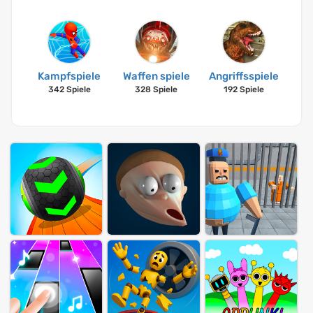
Kampfspiele
Waffen spiele
Angriffsspiele
342 Spiele
328 Spiele
192 Spiele