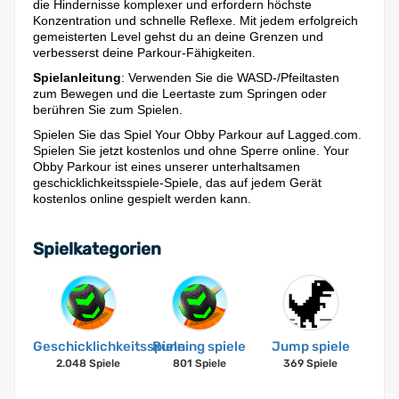
die Hindernisse komplexer und erfordern höchste
Konzentration und schnelle Reflexe. Mit jedem erfolgreich
gemeisterten Level gehst du an deine Grenzen und
verbesserst deine Parkour-Fähigkeiten.
Spielanleitung
: Verwenden Sie die WASD-/Pfeiltasten
zum Bewegen und die Leertaste zum Springen oder
berühren Sie zum Spielen.
Spielen Sie das Spiel Your Obby Parkour auf Lagged.com.
Spielen Sie jetzt kostenlos und ohne Sperre online. Your
Obby Parkour ist eines unserer unterhaltsamen
geschicklichkeitsspiele-Spiele, das auf jedem Gerät
kostenlos online gespielt werden kann.
Spielkategorien
Geschicklichkeitsspiele
Running spiele
Jump spiele
2.048 Spiele
801 Spiele
369 Spiele