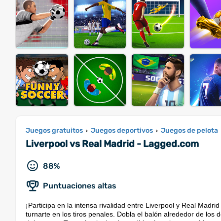
Juegos gratuitos
Juegos deportivos
Juegos de pelota
›
›
Liverpool vs Real Madrid - Lagged.com
88%
Puntuaciones altas
¡Participa en la intensa rivalidad entre Liverpool y Real Madrid
turnarte en los tiros penales. Dobla el balón alrededor de los