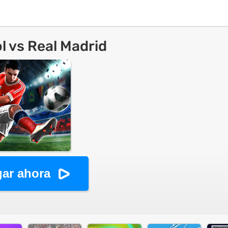
l vs Real Madrid
ar ahora