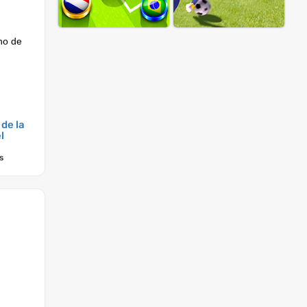
no de
de la
l
s