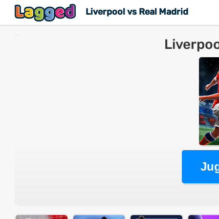
Liverpool vs Real Madrid
Liverpoo
Jug