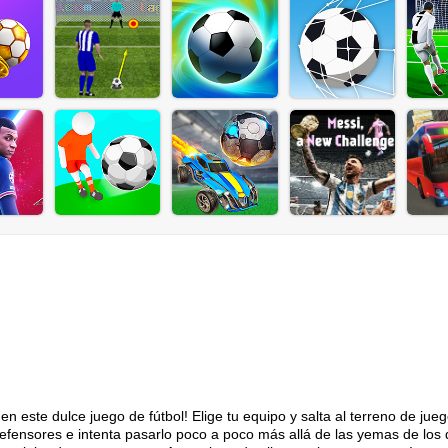
 en este dulce juego de fútbol! Elige tu equipo y salta al terreno de jue
 defensores e intenta pasarlo poco a poco más allá de las yemas de los