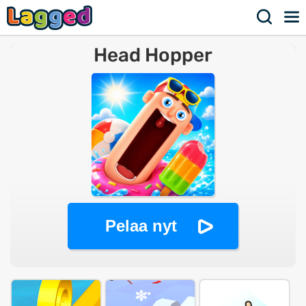
Head Hopper
Pelaa nyt