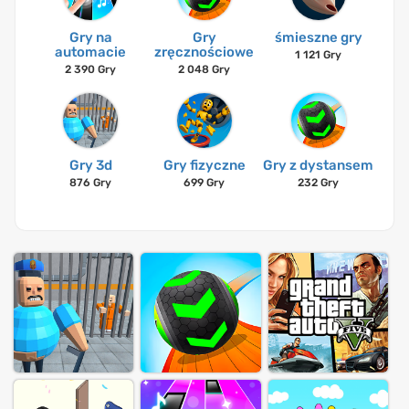
Gry na
Gry
śmieszne gry
automacie
zręcznościowe
1 121 Gry
2 390 Gry
2 048 Gry
Gry 3d
Gry fizyczne
Gry z dystansem
876 Gry
699 Gry
232 Gry