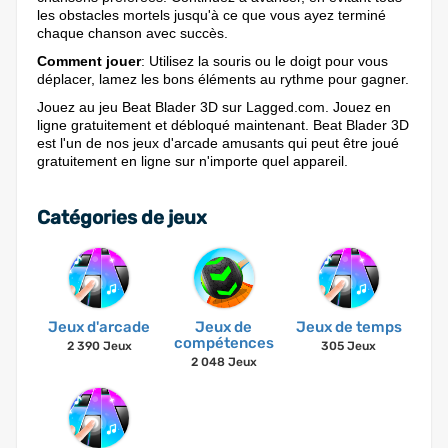
les obstacles mortels jusqu'à ce que vous ayez terminé
chaque chanson avec succès.
Comment jouer
: Utilisez la souris ou le doigt pour vous
déplacer, lamez les bons éléments au rythme pour gagner.
Jouez au jeu Beat Blader 3D sur Lagged.com. Jouez en
ligne gratuitement et débloqué maintenant. Beat Blader 3D
est l'un de nos jeux d'arcade amusants qui peut être joué
gratuitement en ligne sur n'importe quel appareil.
Catégories de jeux
Jeux d'arcade
Jeux de
Jeux de temps
compétences
2 390 Jeux
305 Jeux
2 048 Jeux