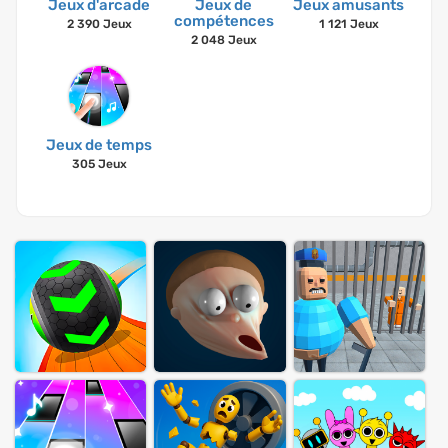
Jeux d'arcade
Jeux de
Jeux amusants
compétences
2 390 Jeux
1 121 Jeux
2 048 Jeux
Jeux de temps
305 Jeux