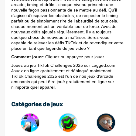
arcade, timing et drôle - chaque niveau présente une
nouvelle façon passionnante de se mettre au défi. Qu'il
s'agisse d'esquiver les obstacles, de respecter le timing
parfait ou de simplement rire de l'absurdité de tout cela,
chaque moment est un véritable tour de force. Avec de
nouveaux défis ajoutés régulièrement, il y a toujours
quelque chose de nouveau à maîtriser. Serez-vous
capable de relever les défis TikTok et de revendiquer votre
place en tant que légende du jeu vidéo ?
Comment jouer
: Cliquez ou appuyez pour jouer.
Jouez au jeu TikTok Challenges 2025 sur Lagged.com.
Jouez en ligne gratuitement et débloqué maintenant.
TikTok Challenges 2025 est l'un de nos jeux d'arcade
amusants qui peut être joué gratuitement en ligne sur
n'importe quel appareil.
Catégories de jeux