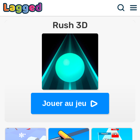
Rush 3D
Jouer au jeu