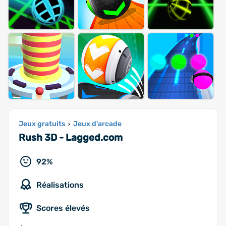
Jeux gratuits
Jeux d'arcade
›
Rush 3D - Lagged.com
92%
Réalisations
Scores élevés