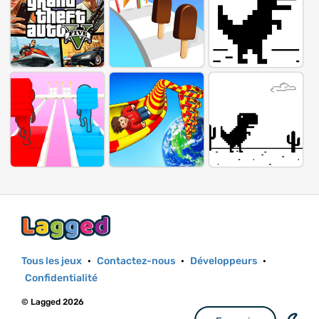
Tous les jeux
·
Contactez-nous
·
Développeurs
·
Confidentialité
© Lagged 2026