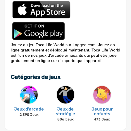
Jouez au jeu Toca Life World sur Lagged.com. Jouez en
ligne gratuitement et débloqué maintenant. Toca Life World
est l'un de nos jeux d'arcade amusants qui peut être joué
gratuitement en ligne sur n'importe quel appareil.
Catégories de jeux
Jeux d'arcade
Jeux de
Jeux pour
stratégie
enfants
2 390 Jeux
806 Jeux
473 Jeux