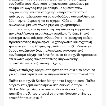
συνδυάζει τους κλασικούς μηχανισμούς χρωμάτων με
αριθμό και ζωγραφικής με αριθμό με έξυπνα παζλ
συγχώνευσης και αντιστοίχισης, επιτρέποντας στους
παίκτες να ταξινομούν και να συνδυάζουν αυτοκόλλητα με
βάση την απόχρωση και το σχήμα. Κάθε επίπεδο
ξεκλειδώνει μια νέα σελίδα βιβλίου χρωματισμού,
ανταμείβοντας την προσεκτική συγχώνευση κομματιών για
την ολοκλήρωση περίπλοκων σχεδίων. Το διαισθητικό
σύστημα αντιστοίχισης ενθαρρύνει τη στρατηγική σκέψη,
προσφέροντας παράλληλα μια χαλαρωτική και αγχωτική
εμπειρία για τους λάτρεις της επίλυσης παζλ. Ιδανικό για
όσους αναζητούν έναν πολύχρωμο, ικανοποιητικό
συνδυασμό τέχνης και λογικής, αυτό το παιχνίδι προσφέρει
ατελείωτες ώρες συναρπαστικής συγχώνευσης
αυτοκόλλητων και ζωντανής τέχνης.
Πώς να παίξεις
: Χρησιμοποιήστε το ποντίκι ή το δάχτυλο
για να μετακινήσετε και να συγχωνεύσετε τα αυτοκόλλητα
Παίξτε το παιχνίδι Sticker Merger στο Lagged.com. Παίξτε
δωρεάν και ξεμπλοκαρισμένα στο διαδίκτυο τώρα. Το
Sticker Merger είναι ένα από τα διασκεδαστικά μας
παιχνίδια παζλ που μπορεί να παιχτεί δωρεάν online σε
οποιαδήποτε συσκευή.