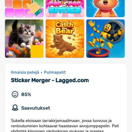
Ilmaisia pelejä
Pulmapelit
›
Sticker Merger - Lagged.com
85%
Saavutukset
Sukella eloisaan tarrakirjamaailmaan, jossa luovuus ja
rentoutuminen kohtaavat haastavan aivojumppapelin. Peli
yhdistää klassisen värityskirjan mukaan ja maalaa