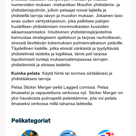
numeroiden mukaan -mekaniikan fiksuihin yhdistämis- ja
yhdistämispulmiin, jolloin pelaajat voivat lajitella ja
yhdistellä tarroja sävyn ja muodon mukaan. Jokainen taso
avaa uuden värityskirjasivun, joka palkitsee palojen
huolellisen yhdistämisen monimutkaisten kuvioiden
aikaansaamiseksi. Intuitiivinen yhdistämisjärjestelmä
kannustaa strategiseen ajatteluun ja tarjoaa rauhoittavan,
stressiä lievittävän kokemuksen pulmienratkaisun ystäville.
Täydellinen kaikille, jotka etsivät värikästä ja tyydyttävää
yhdistelmää taidetta ja logiikkaa, tämä peli tarjoaa
loputtomasti tunteja mukaansatempaavaa tarrojen
yhdistämistä ja eloisaa taidetta.
Kuinka pelata
: Käytä hiirtä tai sormea siirtääksesi ja
yhdistääksesi tarroja
Pelaa Sticker Merger-peliä Lagged.comissa. Pelaa
ilmaiseksi ja vapautettuna verkossa nyt. Sticker Merger on
yksi hauskoista pulmapelit-peleistämme, jota voi pelata
ilmaiseksi verkossa millä tahansa laitteella.
Pelikategoriat