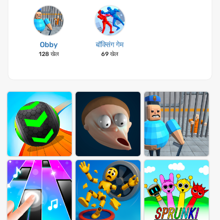
Obby
बॉक्सिंग गेम
128 खेल
69 खेल