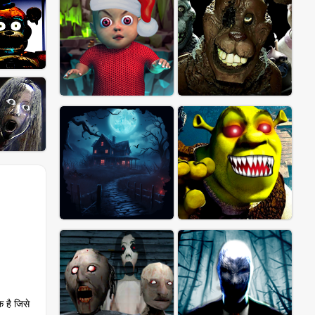
 है जिसे