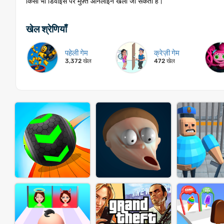
किसी भी डिवाइस पर मुफ़्त ऑनलाइन खेला जा सकता है।
खेल श्रेणियाँ
पहेली गेम
क्रेज़ी गेम
3,372 खेल
472 खेल