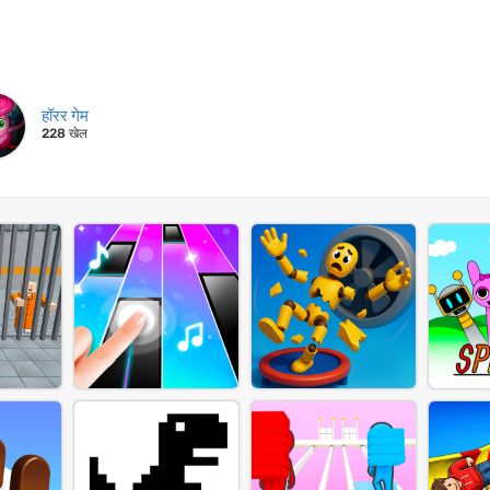
हॉरर गेम
228 खेल