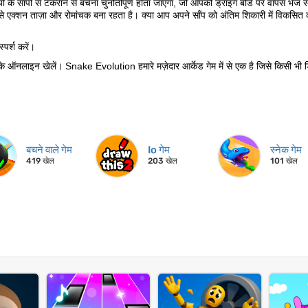
ं के साँपों से टकराने से बचना चुनौतीपूर्ण होता जाएगा, जो आपको ड्राइंग बोर्ड पर वापस भेज
े एक्शन ताज़ा और रोमांचक बना रहता है। क्या आप अपने साँप को अंतिम शिकारी में विकसि
्पर्श करें।
नलाइन खेलें। Snake Evolution हमारे मज़ेदार आर्केड गेम में से एक है जिसे किसी भी 
बचने वाले गेम
Io गेम
स्नेक गेम
419 खेल
203 खेल
101 खेल