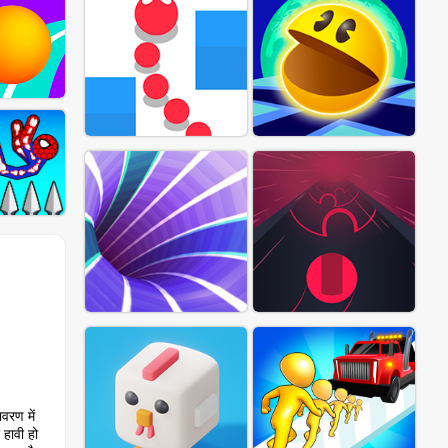
वरण में
 हावी हो