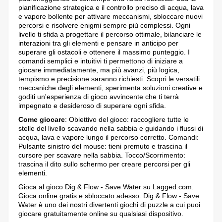
pianificazione strategica e il controllo preciso di acqua, lava
e vapore bollente per attivare meccanismi, sbloccare nuovi
percorsi e risolvere enigmi sempre più complessi. Ogni
livello ti sfida a progettare il percorso ottimale, bilanciare le
interazioni tra gli elementi e pensare in anticipo per
superare gli ostacoli e ottenere il massimo punteggio. I
comandi semplici e intuitivi ti permettono di iniziare a
giocare immediatamente, ma più avanzi, più logica,
tempismo e precisione saranno richiesti. Scopri le versatili
meccaniche degli elementi, sperimenta soluzioni creative e
goditi un'esperienza di gioco avvincente che ti terrà
impegnato e desideroso di superare ogni sfida.
Come giocare
: Obiettivo del gioco: raccogliere tutte le
stelle del livello scavando nella sabbia e guidando i flussi di
acqua, lava e vapore lungo il percorso corretto. Comandi:
Pulsante sinistro del mouse: tieni premuto e trascina il
cursore per scavare nella sabbia. Tocco/Scorrimento:
trascina il dito sullo schermo per creare percorsi per gli
elementi.
Gioca al gioco Dig & Flow - Save Water su Lagged.com.
Gioca online gratis e sbloccato adesso. Dig & Flow - Save
Water è uno dei nostri divertenti giochi di puzzle a cui puoi
giocare gratuitamente online su qualsiasi dispositivo.