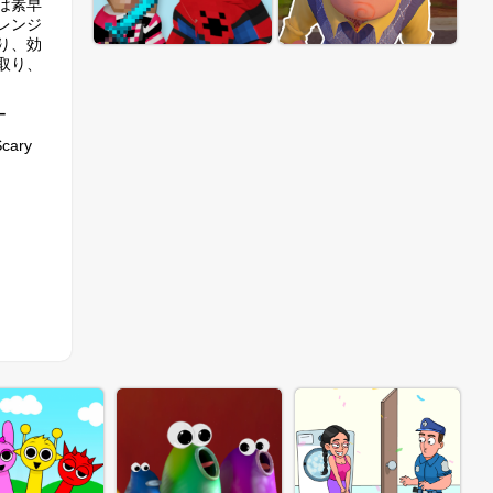
は素早
レンジ
り、効
取り、
ー
ary