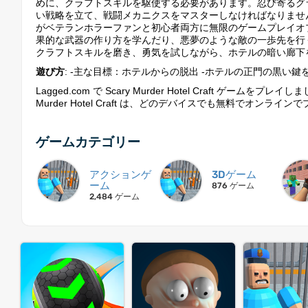
めに、クラフトスキルを駆使する必要があります。忍び寄るグ
い戦略を立て、戦闘メカニクスをマスターしなければなりませ
がベテランホラーファンと初心者両方に無限のゲームプレイオ
果的な武器の作り方を学んだり、悪夢のような敵の一歩先を行
クラフトスキルを磨き、勇気を試しながら、ホテルの暗い廊下
遊び方
: -主な目標：ホテルからの脱出 -ホテルの正門の黒い鍵
Lagged.com で Scary Murder Hotel Craft 
Murder Hotel Craft は、どのデバイスでも無料でオンラ
ゲームカテゴリー
アクションゲ
3Dゲーム
ーム
876 ゲーム
2,484 ゲーム