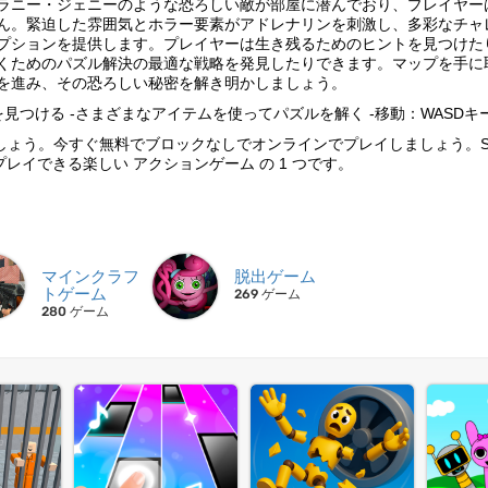
ラニー・ジェニーのような恐ろしい敵が部屋に潜んでおり、プレイヤー
ん。緊迫した雰囲気とホラー要素がアドレナリンを刺激し、多彩なチャ
プションを提供します。プレイヤーは生き残るためのヒントを見つけた
くためのパズル解決の最適な戦略を発見したりできます。マップを手に
を進み、その恐ろしい秘密を解き明かしましょう。
を見つける -さまざまなアイテムを使ってパズルを解く -移動：WASDキ
ゲームをプレイしましょう。今すぐ無料でブロックなしでオンラインでプレイしましょう。Sc
インでプレイできる楽しい アクションゲーム の 1 つです。
マインクラフ
脱出ゲーム
トゲーム
269 ゲーム
280 ゲーム