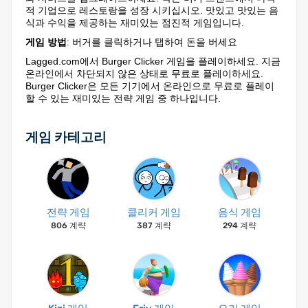
적 기업으로 레스토랑을 성장 시키십시오. 맛있고 맛있는 음
식과 수익을 제공하는 재미있는 점진적 게임입니다.
게임 방법
: 버거를 클릭하거나 탭하여 돈을 버세요
Lagged.com에서 Burger Clicker 게임을 플레이하세요. 지금
온라인에서 차단되지 않은 상태로 무료로 플레이하세요.
Burger Clicker은 모든 기기에서 온라인으로 무료로 플레이
할 수 있는 재미있는 전략 게임 중 하나입니다.
게임 카테고리
전략 게임
클리커 게임
음식 게임
806 계략
387 계략
294 계략