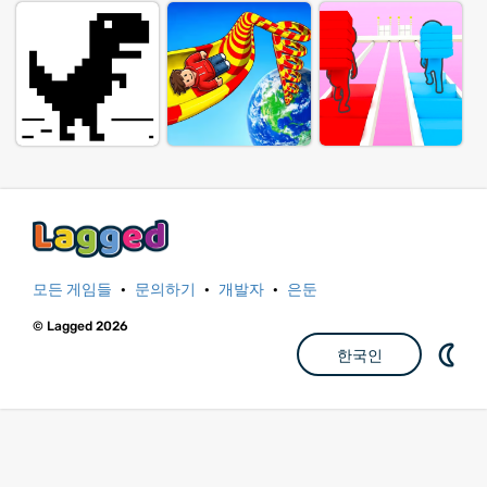
모든 게임들
·
문의하기
·
개발자
·
은둔
© Lagged 2026
한국인