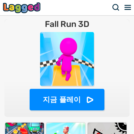
Fall Run 3D
지금 플레이