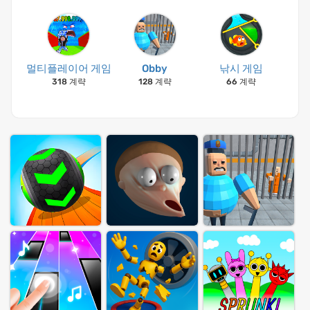
멀티플레이어 게임
Obby
낚시 게임
318 계략
128 계략
66 계략