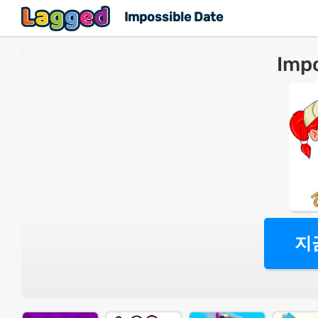
Impossible Date
Impo
지