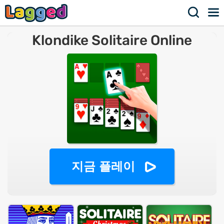
Klondike Solitaire Online
지금 플레이