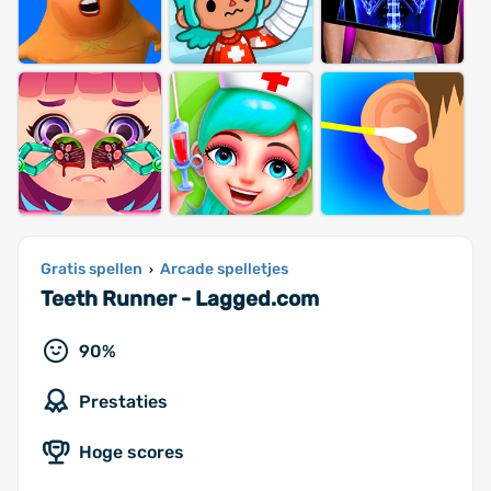
Gratis spellen
Arcade spelletjes
›
Teeth Runner - Lagged.com
90%
Prestaties
Hoge scores