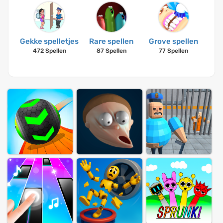
Gekke spelletjes
Rare spellen
Grove spellen
472 Spellen
87 Spellen
77 Spellen