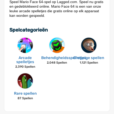
Speel Mario Face 64-spel op Lagged.com. Speel nu gratis
en gedeblokkeerd online. Mario Face 64 is een van onze
leuke arcade spelletjes die gratis online op elk apparaat
kan worden gespeeld.
Spelcategorieën
Arcade
Behendigheidsspelletjes
Grappige spellen
spelletjes
2,048 Spellen
1,121 Spellen
2,390 Spellen
Rare spellen
87 Spellen