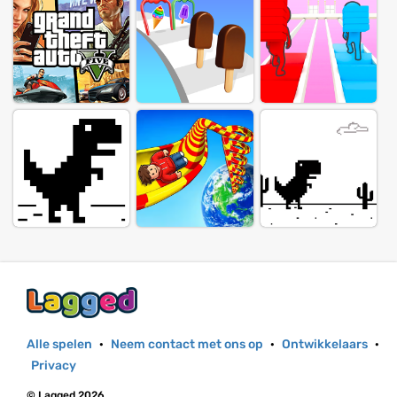
Alle spelen
·
Neem contact met ons op
·
Ontwikkelaars
·
Privacy
© Lagged 2026