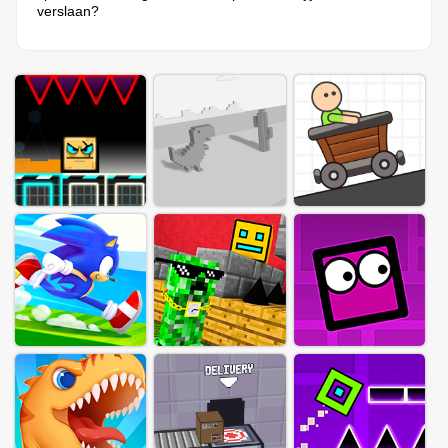
verslaan?