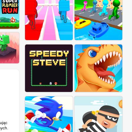
ując
nych.