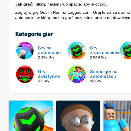
Jak grać
: Kliknij, naciśnij lub spację, aby skoczyć.
Zagraj w grę Goblin Run na Lagged.com. Graj teraz za darmo i
automacie, w którą można grać bezpłatnie online na dowolnym
Kategorie gier
Gry na
Gry
automacie
zręcznościowe
2 390 Gry
2 048 Gry
Gry
Senne gry na
świątynne
automatach
30 Gry
26 Gry