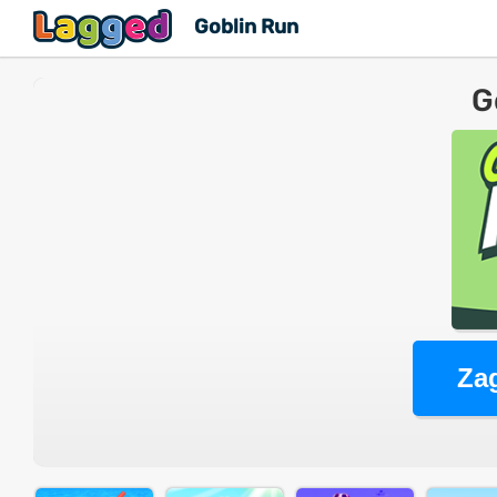
Goblin Run
G
Zag