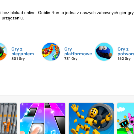
 bez blokad online. Goblin Run to jedna z naszych zabawnych gier gry
 urządzeniu.
Gry z
Gry
Gry z
bieganiem
platformowe
potwor
801 Gry
731 Gry
162 Gry