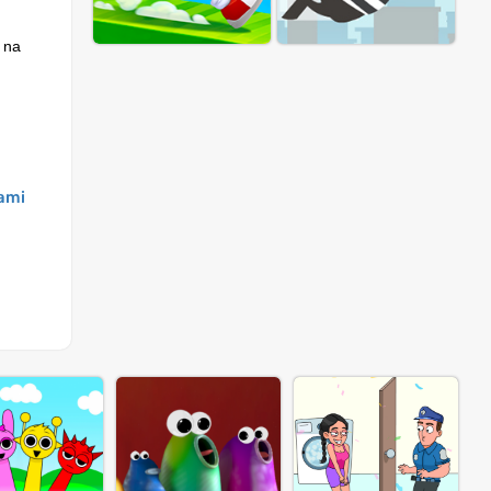
 na
ami