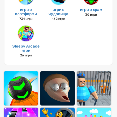
игри с
игри с
игри с храм
платформи
чудовища
30 игри
731 игри
162 игри
Sleepy Arcade
игри
26 игри