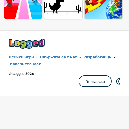
Всички игри
·
Свържете се с нас
·
Разработчици
·
поверителност
© Lagged 2026
български