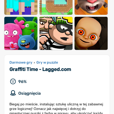
Darmowe gry
Gry w puzzle
›
Graffiti Time - Lagged.com
96%
Osiągnięcia
Biegaj po mieście, instalując sztukę uliczną w tej zabawnej
grze logicznej! Oznacz jak najwięcej i dotrzyj do
gigantycznej puszki z farbą w sprayu, aby ukończyć każdy