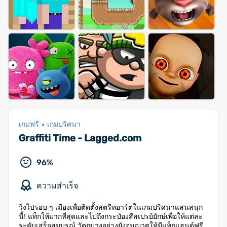
เกมฟรี
เกมปริศนา
›
Graffiti Time - Lagged.com
96%
ความสำเร็จ
วิ่งไปรอบ ๆ เมืองเพื่อติดตั้งสตรีทอาร์ตในเกมปริศนาแสนสนุก
นี้! แท็กให้มากที่สุดและไปถึงกระป๋องสีสเปรย์ยักษ์เพื่อให้แต่ละ
ระดับเสร็จสมบูรณ์ วัตถุบางอย่างยังอนุญาตให้มีแท็กแฮนด์ฟรี