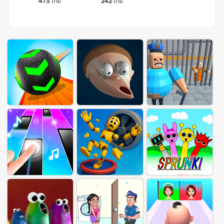
473 เกม
242 เกม