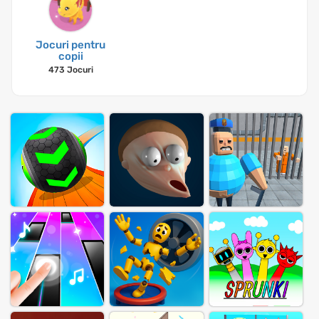
Jocuri pentru
copii
473 Jocuri