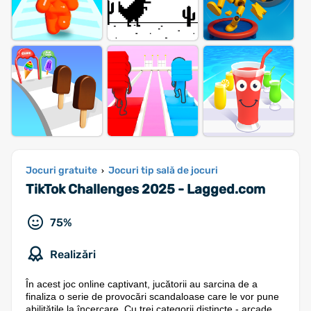
Jocuri gratuite
Jocuri tip sală de jocuri
›
TikTok Challenges 2025 - Lagged.com
75%
Realizări
În acest joc online captivant, jucătorii au sarcina de a
finaliza o serie de provocări scandaloase care le vor pune
abilitățile la încercare. Cu trei categorii distincte - arcade,