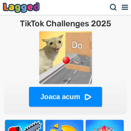
TikTok Challenges 2025
Joaca acum