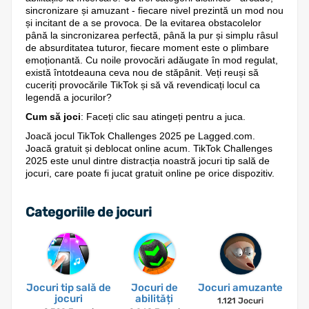
sincronizare și amuzant - fiecare nivel prezintă un mod nou
și incitant de a se provoca. De la evitarea obstacolelor
până la sincronizarea perfectă, până la pur și simplu râsul
de absurditatea tuturor, fiecare moment este o plimbare
emoționantă. Cu noile provocări adăugate în mod regulat,
există întotdeauna ceva nou de stăpânit. Veți reuși să
cuceriți provocările TikTok și să vă revendicați locul ca
legendă a jocurilor?
Cum să joci
: Faceți clic sau atingeți pentru a juca.
Joacă jocul TikTok Challenges 2025 pe Lagged.com.
Joacă gratuit și deblocat online acum. TikTok Challenges
2025 este unul dintre distracția noastră jocuri tip sală de
jocuri, care poate fi jucat gratuit online pe orice dispozitiv.
Categoriile de jocuri
Jocuri tip sală de
Jocuri de
Jocuri amuzante
jocuri
abilități
1.121 Jocuri