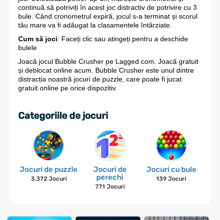
continuă să potriviți în acest joc distractiv de potrivire cu 3
bule. Când cronometrul expiră, jocul s-a terminat și scorul
tău mare va fi adăugat la clasamentele întârziate.
Cum să joci
: Faceți clic sau atingeți pentru a deschide
bulele
Joacă jocul Bubble Crusher pe Lagged.com. Joacă gratuit
și deblocat online acum. Bubble Crusher este unul dintre
distracția noastră jocuri de puzzle, care poate fi jucat
gratuit online pe orice dispozitiv.
Categoriile de jocuri
Jocuri de puzzle
Jocuri de
Jocuri cu bule
perechi
3.372 Jocuri
139 Jocuri
771 Jocuri