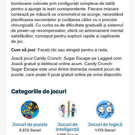
bomboane colorate prin configurații complexe de tablă
pentru a ajunge la ieșiri corespondente. Fiecare mișcare
contează pe măsură ce cronometrul se scurge, necesitând
planificarea secvențelor și curățarea căilor cu o precizie
chirurgicală. Cu curba sa de dificultate graduală și sistemul
de power-up recompensator, oferă un antrenament mental
satisfăcător, conceput pentru explozii rapide și captivante
de joc.
Cum să joci
: Faceți clic sau atingeți pentru a reda.
Joacă jocul Candy Crunch: Sugar Escape pe Lagged.com.
Joacă gratuit și deblocat online acum. Candy Crunch:
Sugar Escape este unul dintre distracția noastră jocuri de
puzzle, care poate fi jucat gratuit online pe orice dispozitiv.
Categoriile de jocuri
Jocuri de puzzle
Jocuri de
Jocuri de logică
inteligență
3.372 Jocuri
1.175 Jocuri