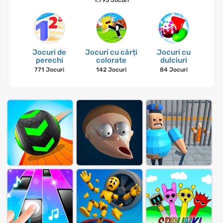
1.795 Jocuri
Jocuri de
Jocuri cu cărți
Jocuri cu
perechi
colorate
dulciuri
771 Jocuri
142 Jocuri
84 Jocuri