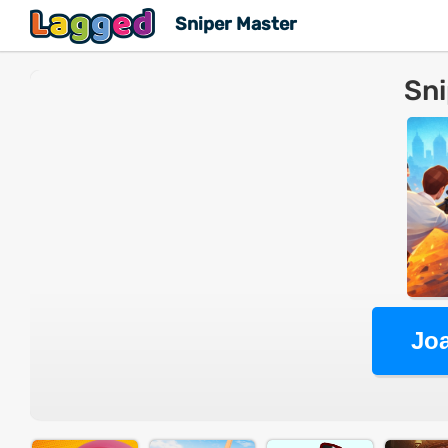
Sniper Master
Sni
Jo