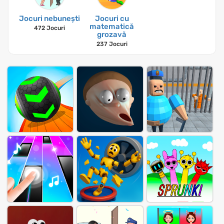
Jocuri nebunești
Jocuri cu
matematică
472 Jocuri
grozavă
237 Jocuri