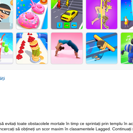
ăți
să evitați toate obstacolele mortale în timp ce sprintați prin templu în ac
 încercați să obțineți un scor maxim în clasamentele Lagged. Continuați