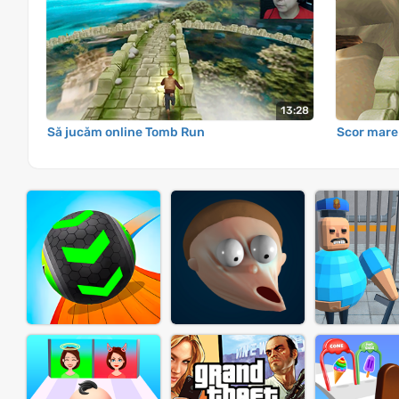
13:28
Să jucăm online Tomb Run
Scor mare