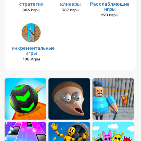
стратегии
кликеры
Расслабляющие
игры
806 Игры
387 Игры
290 Игры
инкрементальные
игры
108 Игры