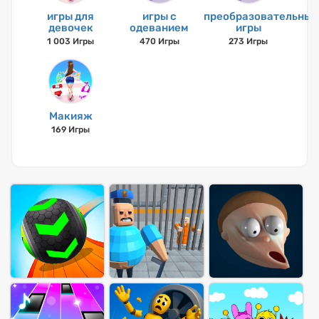
игры для
игры с
преобразовательные
девочек
одеванием
игры
1 003 Игры
470 Игры
273 Игры
Макияж
169 Игры