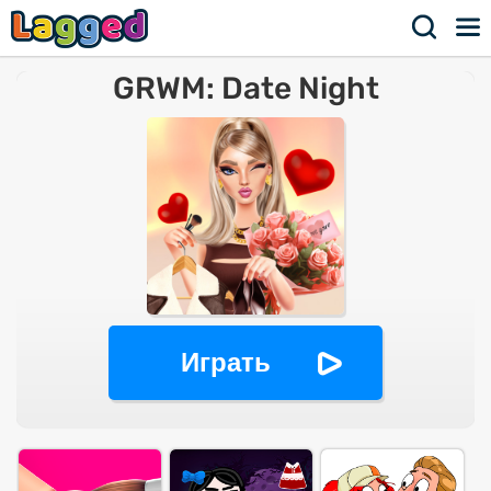
GRWM: Date Night
Играть