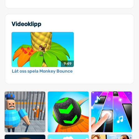
Videoklipp
9:49
Låt oss spela Monkey Bounce