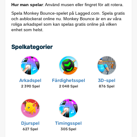
Hur man spelar
: Använd musen eller fingret för att rotera.
Spela Monkey Bounce-spelet på Lagged.com. Spela gratis
och avblockerat online nu. Monkey Bounce är en av våra
roliga arkadspel som kan spelas gratis online på vilken
enhet som helst.
Spelkategorier
Arkadspel
Färdighetsspel
3D-spel
2 390 Spel
2 048 Spel
876 Spel
Djurspel
Timingsspel
627 Spel
305 Spel