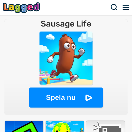
Sausage Life
Spela nu