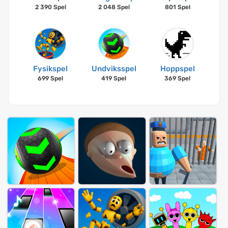
2 390 Spel
2 048 Spel
801 Spel
Fysikspel
Undviksspel
Hoppspel
699 Spel
419 Spel
369 Spel