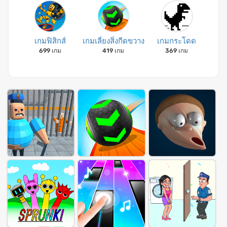
เกมฟิสิกส์
เกมเลี่ยงสิ่งกีดขวาง
เกมกระโดด
699 เกม
419 เกม
369 เกม