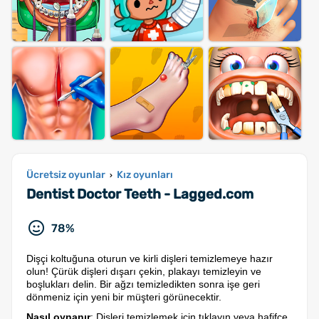
Ücretsiz oyunlar
Kız oyunları
›
Dentist Doctor Teeth - Lagged.com
78%
Dişçi koltuğuna oturun ve kirli dişleri temizlemeye hazır
olun! Çürük dişleri dışarı çekin, plakayı temizleyin ve
boşlukları delin. Bir ağzı temizledikten sonra işe geri
dönmeniz için yeni bir müşteri görünecektir.
Nasıl oynanır
: Dişleri temizlemek için tıklayın veya hafifçe