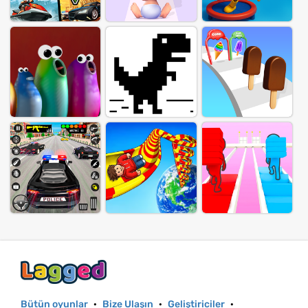
Bütün oyunlar
·
Bize Ulaşın
·
Geliştiriciler
·