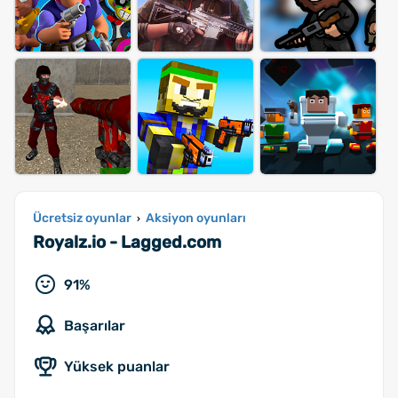
Ücretsiz oyunlar
Aksiyon oyunları
›
Royalz.io - Lagged.com
91%
Başarılar
Yüksek puanlar