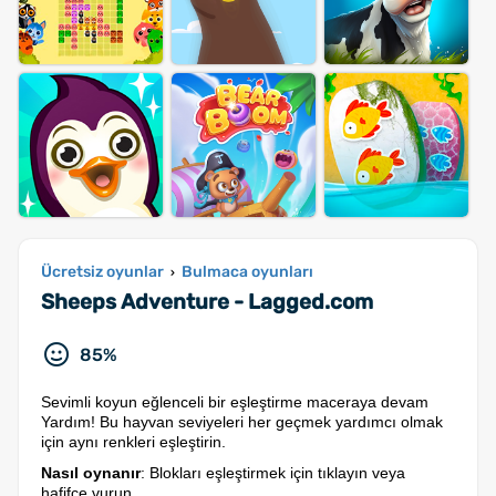
Ücretsiz oyunlar
Bulmaca oyunları
›
Sheeps Adventure - Lagged.com
85%
Sevimli koyun eğlenceli bir eşleştirme maceraya devam
Yardım! Bu hayvan seviyeleri her geçmek yardımcı olmak
için aynı renkleri eşleştirin.
Nasıl oynanır
: Blokları eşleştirmek için tıklayın veya
hafifçe vurun