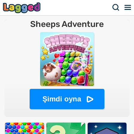
Sheeps Adventure
Şimdi oyna