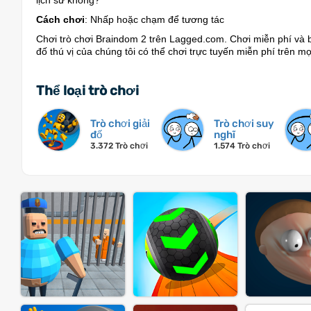
lịch sử không?
Cách chơi
: Nhấp hoặc chạm để tương tác
Chơi trò chơi Braindom 2 trên Lagged.com. Chơi miễn phí và b
đố thú vị của chúng tôi có thể chơi trực tuyến miễn phí trên mọi 
Thể loại trò chơi
Trò chơi giải
Trò chơi suy
đố
nghĩ
3.372 Trò chơi
1.574 Trò chơi