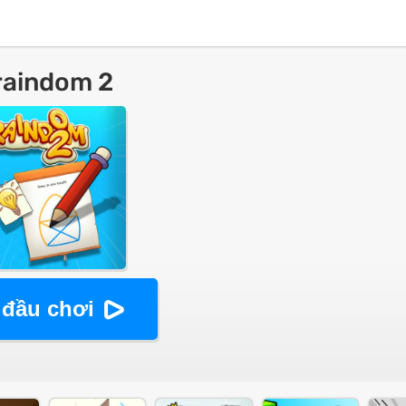
raindom 2
 đầu chơi