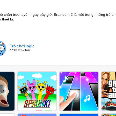
ỏ chặn trực tuyến ngay bây giờ. Braindom 2 là một trong những trò chơ
thiết bị.
Trò chơi logic
1.175 Trò chơi