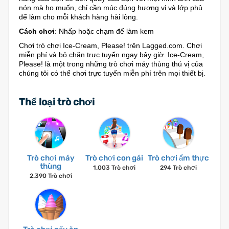
nón mà họ muốn, chỉ cần múc đúng hương vị và lớp phủ
để làm cho mỗi khách hàng hài lòng.
Cách chơi
: Nhấp hoặc chạm để làm kem
Chơi trò chơi Ice-Cream, Please! trên Lagged.com. Chơi
miễn phí và bỏ chặn trực tuyến ngay bây giờ. Ice-Cream,
Please! là một trong những trò chơi máy thùng thú vị của
chúng tôi có thể chơi trực tuyến miễn phí trên mọi thiết bị.
Thể loại trò chơi
Trò chơi máy
Trò chơi con gái
Trò chơi ẩm thực
thùng
1.003 Trò chơi
294 Trò chơi
2.390 Trò chơi