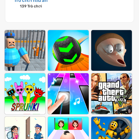
Trò chơi nấu ăn
139 Trò chơi